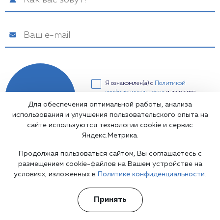
Я ознакомлен(а) с
Политикой
конфиденциальности
и даю свое
Подписаться
Согласие на обработку
Для обеспечения оптимальной работы, анализа
персональных данных
использования и улучшения пользовательского опыта на
сайте используются технологии cookie и сервис
Яндекс.Метрика.
Продолжая пользоваться сайтом, Вы соглашаетесь с
размещением cookie-файлов на Вашем устройстве на
условиях, изложенных в
Политике конфиденциальности.
Медицинская лицензия: Л041-01137-77/00334180
Основные реквизиты компании ООО "Медтайм"
Принять
Дата создания: 28.08.2018
ИНН: 7726439129