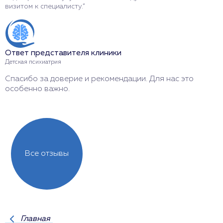
визитом к специалисту.”
п
Ответ представителя клиники
О
Детская психиатрия
Д
Спасибо за доверие и рекомендации. Для нас это
Р
особенно важно.
Б
Все отзывы
Главная