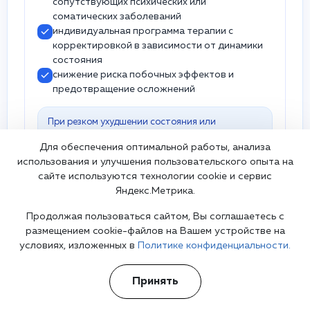
сопутствующих психических или
соматических заболеваний
индивидуальная программа терапии с
корректировкой в зависимости от динамики
состояния
снижение риска побочных эффектов и
предотвращение осложнений
При резком ухудшении состояния или
появлении мыслей о самоповреждении следует
Для обеспечения оптимальной работы, анализа
немедленно обратиться за экстренной
использования и улучшения пользовательского опыта на
помощью: 112.
сайте используются технологии cookie и сервис
Яндекс.Метрика.
Продолжая пользоваться сайтом, Вы соглашаетесь с
размещением cookie-файлов на Вашем устройстве на
условиях, изложенных в
Политике конфиденциальности.
Врач, оказывающий услугу
Принять
Шурова Екатерина Анатольевна
Врач сексолог
гештальт-терапевт
семейный терапевт