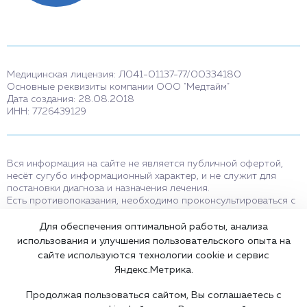
Медицинская лицензия: Л041-01137-77/00334180
Основные реквизиты компании ООО "Медтайм"
Дата создания: 28.08.2018
ИНН: 7726439129
Вся информация на сайте не является публичной офертой,
несёт сугубо информационный характер, и не служит для
постановки диагноза и назначения лечения.
Есть противопоказания, необходимо проконсультироваться с
врачом. Консультационные услуги, оказываемые по телефону,
мессенджерам и в соцсетях носят исключительно
Для обеспечения оптимальной работы, анализа
информационный характер и не являются медицинскими
использования и улучшения пользовательского опыта на
услугами.
сайте используются технологии cookie и сервис
Оставаясь на сайте вы соглашаетесь на использование cookies.
Яндекс.Метрика.
18+
Продолжая пользоваться сайтом, Вы соглашаетесь с