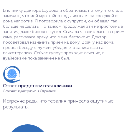
В клинику доктора Шурова я обратилась, потому что стала
Я
замечать, что мой муж тайно подглядывает за соседкой из
с
дома напротив. Я поговорила с супругом, он обещал так
м
больше не делать. Но тайком продолжал эти непристойные
п
занятия, даже бинокль купил. Сначала я записалась на прием
п
сама, рассказала врачу, что меня беспокоит. Доктор
О
посоветовал назначить прием на дому. Врач у нас дома
провел беседу с мужем, убедил его записаться на
психотерапию. Сейчас супруг проходит лечение, в
вуайеризме пока замечен не был.
О
Л
Б
Ответ представителя клиники
Лечение вуайеризма в Отрадном
Искренне рады, что терапия принесла ощутимые
результаты.