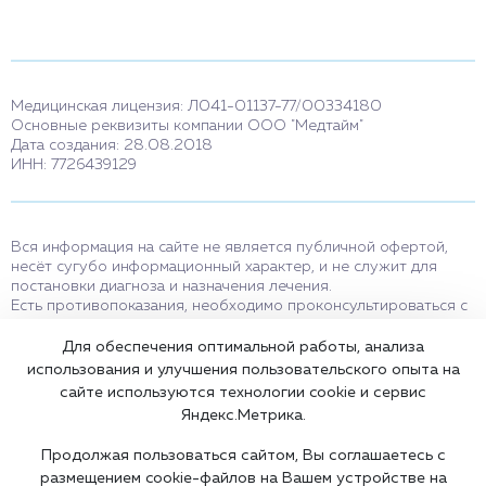
Медицинская лицензия: Л041-01137-77/00334180
Основные реквизиты компании ООО "Медтайм"
Дата создания: 28.08.2018
ИНН: 7726439129
Вся информация на сайте не является публичной офертой,
несёт сугубо информационный характер, и не служит для
постановки диагноза и назначения лечения.
Есть противопоказания, необходимо проконсультироваться с
врачом. Консультационные услуги, оказываемые по телефону,
мессенджерам и в соцсетях носят исключительно
Для обеспечения оптимальной работы, анализа
информационный характер и не являются медицинскими
использования и улучшения пользовательского опыта на
услугами.
сайте используются технологии cookie и сервис
Оставаясь на сайте вы соглашаетесь на использование cookies.
Яндекс.Метрика.
18+
Продолжая пользоваться сайтом, Вы соглашаетесь с
размещением cookie-файлов на Вашем устройстве на