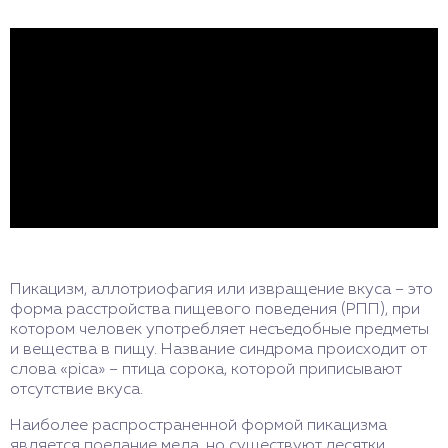
Пикацизм, аллотриофагия или извращение вкуса – это
форма расстройства пищевого поведения (РПП), при
котором человек употребляет несъедобные предметы
и вещества в пищу. Название синдрома происходит от
слова «pica» – птица сорока, которой приписывают
отсутствие вкуса.
Наиболее распространенной формой пикацизма
является поедание мела, но существуют десятки