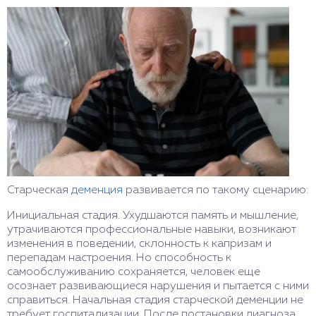
Старческая
деменция
развивается по такому сценарию:
Инициальная стадия. Ухудшаются память и мышление,
утрачиваются профессиональные навыки, возникают
изменения в поведении, склонность к капризам и
перепадам настроения. Но способность к
самообслуживанию сохраняется, человек еще
осознает развивающиеся нарушения и пытается с ними
справиться. Начальная стадия старческой деменции не
требует госпитализации. После постановки диагноза