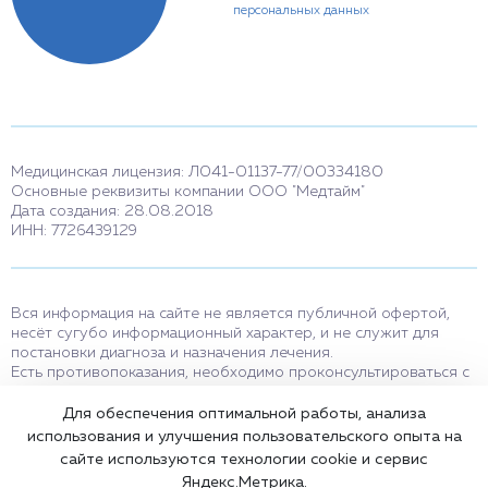
персональных данных
Медицинская лицензия: Л041-01137-77/00334180
Основные реквизиты компании ООО "Медтайм"
Дата создания: 28.08.2018
ИНН: 7726439129
Вся информация на сайте не является публичной офертой,
несёт сугубо информационный характер, и не служит для
постановки диагноза и назначения лечения.
Есть противопоказания, необходимо проконсультироваться с
врачом. Консультационные услуги, оказываемые по телефону,
мессенджерам и в соцсетях носят исключительно
Для обеспечения оптимальной работы, анализа
информационный характер и не являются медицинскими
использования и улучшения пользовательского опыта на
услугами.
сайте используются технологии cookie и сервис
Оставаясь на сайте вы соглашаетесь на использование cookies.
Яндекс.Метрика.