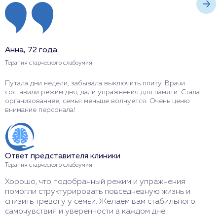
Анна, 72 года
М
Терапия старческого слабоумия
Т
Путала дни недели, забывала выключить плиту. Врачи
Р
составили режим дня, дали упражнения для памяти. Стала
м
организованнее, семья меньше волнуется. Очень ценю
т
внимание персонала!
з
Ответ представителя клиники
О
Терапия старческого слабоумия
Т
Хорошо, что подобранный режим и упражнения
П
помогли структурировать повседневную жизнь и
о
снизить тревогу у семьи. Желаем вам стабильного
а
самочувствия и уверенности в каждом дне.
з