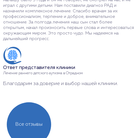
играл с другими детьми. Нам поставили диагноз РАД и
Р
назначили комплексное лечение. Спасибо врачам за их
п
профессионализм, терпение и доброе, внимательное
н
отношение. За полгода лечения наш сын стал более
м
открытым, начал произносить первые слова и интересоваться
О
окружающим миром. Это просто чудо. Мы надеемся на
т
дальнейший прогресс.
О
Ответ представителя клиники
Л
Лечение раннего детского аутизма в Отрадном
С
Благодарим за доверие и выбор нашей клиники.
н
Все отзывы