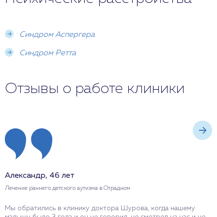
Синдром Аспергера
Синдром Ретта
Отзывы о работе клиники
Александр, 46 лет
Н
Лечение раннего детского аутизма в Отрадном
Л
Мы обратились в клинику доктора Шурова, когда нашему
Я
малышу было 3 года и он не говорил, не смотрел на нас и не
Ш