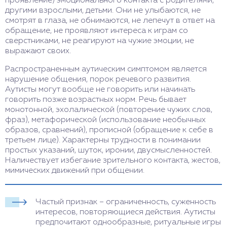
проявление) эмоционального контакта с родителями,
другими взрослыми, детьми. Они не улыбаются, не
смотрят в глаза, не обнимаются, не лепечут в ответ на
обращение, не проявляют интереса к играм со
сверстниками, не реагируют на чужие эмоции, не
выражают своих.
Распространенным аутическим симптомом является
нарушение общения, порок речевого развития.
Аутисты могут вообще не говорить или начинать
говорить позже возрастных норм. Речь бывает
монотонной, эхолалической (повторение чужих слов,
фраз), метафорической (использование необычных
образов, сравнений), прописной (обращение к себе в
третьем лице). Характерны трудности в понимании
простых указаний, шуток, иронии, двусмысленностей.
Наличествует избегание зрительного контакта, жестов,
мимических движений при общении.
Частый признак – ограниченность, суженность
интересов, повторяющиеся действия. Аутисты
предпочитают однообразные, ритуальные игры