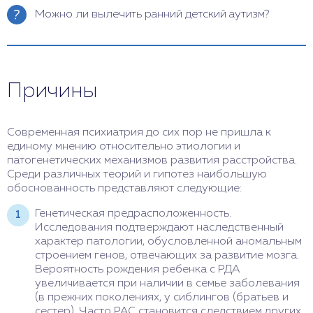
Можно ли вылечить ранний детский аутизм?
Полностью вылечить данное заболевание
невозможно, так как это нарушение связано с
врожденными дефектами развития мозга. Однако
Причины
при своевременной диагностике и комплексном
лечении можно значительно улучшить состояние
ребенка и его социальную адаптацию. Лечение
раннего детского аутизма включает
Современная психиатрия до сих пор не пришла к
медикаментозную терапию, психотерапию,
единому мнению относительно этиологии и
педагогические методы и социальную поддержку.
патогенетических механизмов развития расстройства.
Среди различных теорий и гипотез наибольшую
обоснованность представляют следующие:
Генетическая предрасположенность.
Исследования подтверждают наследственный
характер патологии, обусловленной аномальным
строением генов, отвечающих за развитие мозга.
Вероятность рождения ребенка с РДА
увеличивается при наличии в семье заболевания
(в прежних поколениях, у сиблингов (братьев и
сестер). Часто РАС становится следствием других