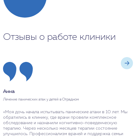
Отзывы о работе клиники
Анна
И
Лечение панических атак у детей в Отрадном
Л
«Моя дочь начала испытывать панические атаки в 10 лет. Мы
«
обратились в клинику, где врачи провели комплексное
п
обследование и назначили когнитивно-поведенческую
с
терапию. Через несколько месяцев терапии состояние
п
улучшилось. Профессионализм врачей и поддержка семьи
з