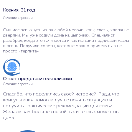
Ксения, 31 год
Р
Лечение агрессии
Л
Сын мог вспыхнуть из-за любой мелочи: крик, слезы, хлопанье
У
дверями. Мы уже ходили дома на цыпочках. Специалист
р
разобрал, когда это начинается и как мы сами подливаем масла
с
в огонь. Получили советы, которые можно применять, а не
ч
просто «терпите».
п
Ответ представителя клиники
О
Лечение агрессии
Л
Спасибо, что поделились своей историей. Рады, что
Б
консультация помогла лучше понять ситуацию и
п
получить практические рекомендации для семьи.
п
Желаем вам больше спокойных и теплых моментов
т
дома.