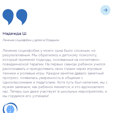
Надежда Ш.
Г
Лечение социофобии у детей в Отрадном
Л
Лечение социофобии у моего сына было сложным, но
П
результативным. Мы обратились к детскому психологу,
н
который применял подходы, основанные на когнитивно-
п
поведенческой терапии. На первых сеансах ребенок учился
п
распознавать и преодолевать свои страхи через игровые
в
техники и ролевые игры. Каждое занятие давало заметный
и
прогресс: появилась уверенность в общении с
о
одноклассниками и педагогами. Хотя путь был нелегким, мы с
р
мужем замечали, как ребенок меняется, и это вдохновляло
д
нас. Теперь сын даже участвует в школьных мероприятиях, и
мы гордимся его успехами!
О