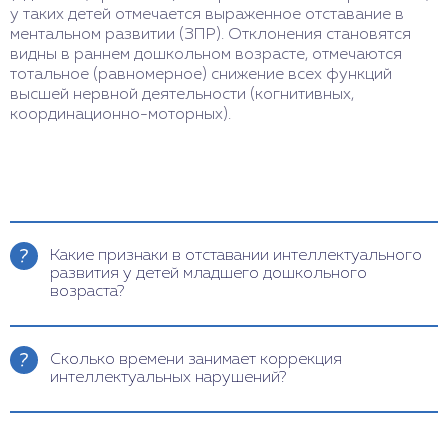
у таких детей отмечается выраженное отставание в
ментальном развитии (ЗПР). Отклонения становятся
видны в раннем дошкольном возрасте, отмечаются
тотальное (равномерное) снижение всех функций
высшей нервной деятельности (когнитивных,
координационно-моторных).
Какие признаки в отставании интеллектуального
развития у детей младшего дошкольного
возраста?
Родителя необходимо обратить внимание и
своевременно показать ребенка к врачу, если
Сколько времени занимает коррекция
замечены следующие симптомы:
интеллектуальных нарушений?
в 1 год – позднее (по сравнению со
сверстниками) формирование двигательных
При легкой степени отклонений, своевременно
навыков, плохая координация, слабая
начатом лечении, в большинстве случаев
эмоциональность;