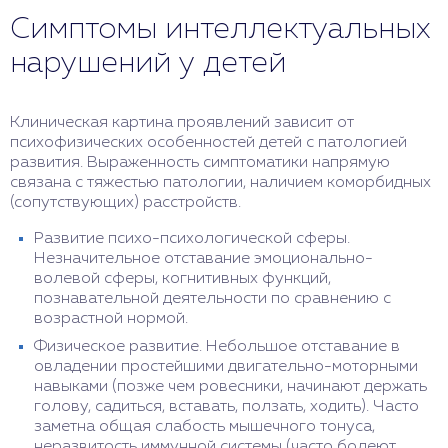
«догнать» сверстников удается к старшему
Симптомы интеллектуальных
дошкольному, младшему школьному возрасту.
в 2 года – трудности с удержанием внимания,
Возможно обучение в школах общего профиля
отсутствие реакции на обращение, незнание
нарушений у детей
или коррекционных классах (с упрощенной
собственного имени;
программой). При более позднем начале детям с
в 3 года – словарный запас менее 20 слов,
ИН, ЗПР требуется длительное лечение, обучение
отсутствие связной речи, однотипная игровая
Клиническая картина проявлений зависит от
в специализированных коррекционных классах.
деятельность, проблемы с запоминанием
психофизических особенностей детей с патологией
названий предметов, явлений, быстрая
развития. Выраженность симптоматики напрямую
утомляемость.
связана с тяжестью патологии, наличием коморбидных
(сопутствующих) расстройств.
Развитие психо-психологической сферы.
Незначительное отставание эмоционально-
волевой сферы, когнитивных функций,
познавательной деятельности по сравнению с
возрастной нормой.
Физическое развитие. Небольшое отставание в
овладении простейшими двигательно-моторными
навыками (позже чем ровесники, начинают держать
голову, садиться, вставать, ползать, ходить). Часто
заметна общая слабость мышечного тонуса,
неразвитость иммунной системы (часто болеют,