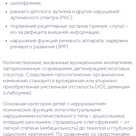
шизофрении;
раннего детского аутизма и других нарушений
аутического спектра (РАС);
поражений рецептивных органов (зрения, слуха) –
из-за дефицита внешней информации;
нарушений функций речевого аппарата, задержки
речевого развития (ЗРР).
Количественные, вызванные врожденными аномалиями,
заторможенным созреванием, дегенерацией мозговых
структур. Следствием патологических органических
изменений становится врожденная или вторично
приобретенная умственная отсталость (УО), деменция
(слабоумие).
Основная категория детей с недоразвитием
психических функций, интеллектуальными
нарушениями количественного типа – дошкольники,
младшие школьники, страдающие олигофренией — от
легкой степени (имбецильность) до тяжелой и глубокой
(идиотизм, кретинизм). По сравнению со сверстниками,