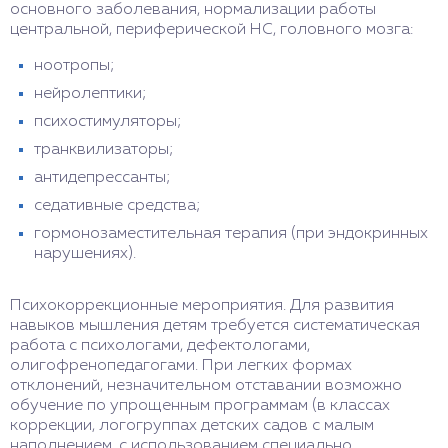
основного заболевания, нормализации работы
центральной, периферической НС, головного мозга:
ноотропы;
нейролептики;
психостимуляторы;
транквилизаторы;
антидепрессанты;
седативные средства;
гормонозаместительная терапия (при эндокринных
нарушениях).
Психокоррекционные мероприятия. Для развития
навыков мышления детям требуется систематическая
работа с психологами, дефектологами,
олигофренопедагогами. При легких формах
отклонений, незначительном отставании возможно
обучение по упрощенным программам (в классах
коррекции, логогруппах детских садов с малым
наполнением, с использованием специально