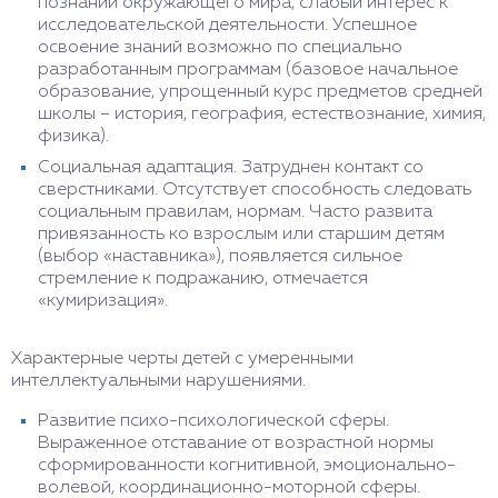
познании окружающего мира, слабый интерес к
исследовательской деятельности. Успешное
освоение знаний возможно по специально
разработанным программам (базовое начальное
образование, упрощенный курс предметов средней
школы – история, география, естествознание, химия,
физика).
Социальная адаптация. Затруднен контакт со
сверстниками. Отсутствует способность следовать
социальным правилам, нормам. Часто развита
привязанность ко взрослым или старшим детям
(выбор «наставника»), появляется сильное
стремление к подражанию, отмечается
«кумиризация».
Характерные черты детей с умеренными
интеллектуальными нарушениями.
Развитие психо-психологической сферы.
Выраженное отставание от возрастной нормы
сформированности когнитивной, эмоционально-
волевой, координационно-моторной сферы.