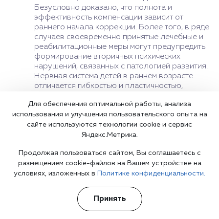
Безусловно доказано, что полнота и
эффективность компенсации зависит от
раннего начала коррекции. Более того, в ряде
случаев своевременно принятые лечебные и
реабилитационные меры могут предупредить
формирование вторичных психических
нарушений, связанных с патологией развития.
Нервная система детей в раннем возрасте
отличается гибкостью и пластичностью,
быстрой реакцией на терапевтические
Для обеспечения оптимальной работы, анализа
воздействия. Исходя из этих особенностей
использования и улучшения пользовательского опыта на
детской психологии, необходимо проводить
систематический мониторинг темпа
сайте используются технологии cookie и сервис
ментального развития детей. Постоянный
Яндекс.Метрика.
контроль позволяет своевременно выявить
Продолжая пользоваться сайтом, Вы соглашаетесь с
аномалии онтогенеза и начать
размещением cookie-файлов на Вашем устройстве на
компенсирующее лечение как можно раньше».
условиях, изложенных в
Политике конфиденциальности.
Принять
Цены