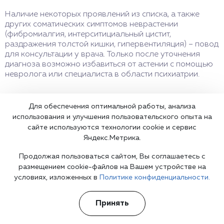
Наличие некоторых проявлений из списка, а также
других соматических симптомов неврастении
(фибромиалгия, интерситициальный цистит,
раздражения толстой кишки, гипервентиляция) – повод
для консультации у врача. Только после уточнения
диагноза возможно избавиться от астении с помощью
невролога или специалиста в области психиатрии.
Для обеспечения оптимальной работы, анализа
использования и улучшения пользовательского опыта на
сайте используются технологии cookie и сервис
Яндекс.Метрика.
Что делать сейчас?
Продолжая пользоваться сайтом, Вы соглашаетесь с
размещением cookie-файлов на Вашем устройстве на
условиях, изложенных в
Политике конфиденциальности.
Мы знаем всю глубину проблемы и знаем, как Вам помочь.
Консультанты программы сами в прошлом преодолели
Принять
зависимость и знают изнутри все стороны болезни.