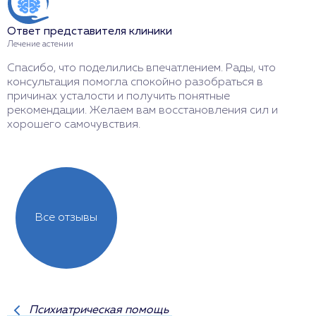
Ответ представителя клиники
О
Лечение астении
Л
Спасибо, что поделились впечатлением. Рады, что
Б
консультация помогла спокойно разобраться в
д
причинах усталости и получить понятные
в
рекомендации. Желаем вам восстановления сил и
д
хорошего самочувствия.
в
Все отзывы
Психиатрическая помощь