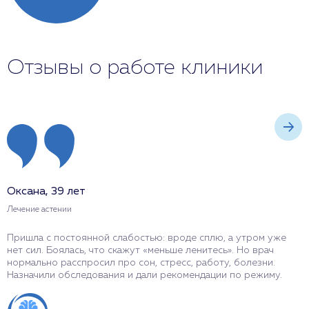
Отзывы о работе клиники
Оксана, 39 лет
П
Лечение астении
Л
Пришла с постоянной слабостью: вроде сплю, а утром уже
П
нет сил. Боялась, что скажут «меньше ленитесь». Но врач
п
нормально расспросил про сон, стресс, работу, болезни.
в
Назначили обследования и дали рекомендации по режиму.
р
з