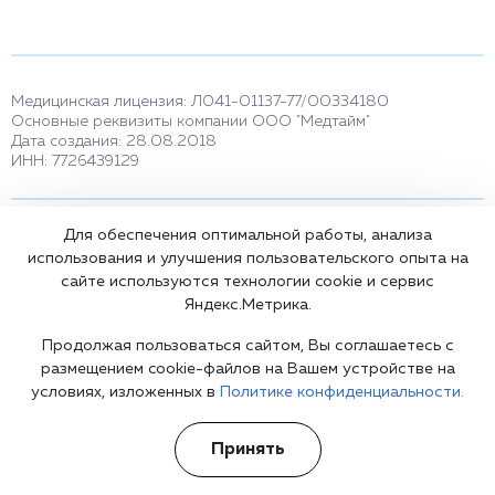
Медицинская лицензия: Л041-01137-77/00334180
Основные реквизиты компании ООО "Медтайм"
Дата создания: 28.08.2018
ИНН: 7726439129
Для обеспечения оптимальной работы, анализа
Вся информация на сайте не является публичной офертой,
использования и улучшения пользовательского опыта на
несёт сугубо информационный характер, и не служит для
сайте используются технологии cookie и сервис
постановки диагноза и назначения лечения.
Есть противопоказания, необходимо проконсультироваться с
Яндекс.Метрика.
врачом. Консультационные услуги, оказываемые по телефону,
мессенджерам и в соцсетях носят исключительно
Продолжая пользоваться сайтом, Вы соглашаетесь с
информационный характер и не являются медицинскими
размещением cookie-файлов на Вашем устройстве на
услугами.
условиях, изложенных в
Политике конфиденциальности.
Оставаясь на сайте вы соглашаетесь на использование cookies.
18+
Принять