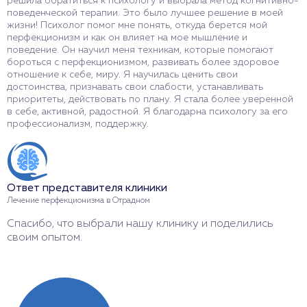
решила обратиться к психологу и выбрала метод когнитивно-
т
поведенческой терапии. Это было лучшее решение в моей
п
жизни! Психолог помог мне понять, откуда берется мой
п
перфекционизм и как он влияет на мое мышление и
у
поведение. Он научил меня техникам, которые помогают
н
бороться с перфекционизмом, развивать более здоровое
с
отношение к себе, миру. Я научилась ценить свои
д
достоинства, признавать свои слабости, устанавливать
п
приоритеты, действовать по плану. Я стала более уверенной
п
в себе, активной, радостной. Я благодарна психологу за его
профессионализм, поддержку.
О
Л
Ответ представителя клиники
Б
Лечение перфекционизма в Отрадном
п
Спасибо, что выбрали нашу клинику и поделились
своим опытом.