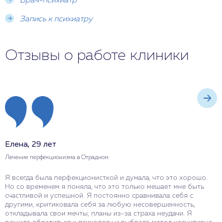
Врач-психиатр
Запись к психиатру
Отзывы о работе клиники
Елена, 29 лет
А
Лечение перфекционизма в Отрадном
Л
Я всегда была перфекционисткой и думала, что это хорошо.
Я
Но со временем я поняла, что это только мешает мне быть
п
счастливой и успешной. Я постоянно сравнивала себя с
Я
другими, критиковала себя за любую несовершенность,
н
откладывала свои мечты, планы из-за страха неудачи. Я
м