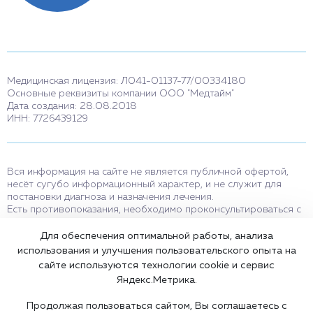
Медицинская лицензия: Л041-01137-77/00334180
Основные реквизиты компании ООО "Медтайм"
Дата создания: 28.08.2018
ИНН: 7726439129
Вся информация на сайте не является публичной офертой,
несёт сугубо информационный характер, и не служит для
постановки диагноза и назначения лечения.
Есть противопоказания, необходимо проконсультироваться с
врачом. Консультационные услуги, оказываемые по телефону,
мессенджерам и в соцсетях носят исключительно
Для обеспечения оптимальной работы, анализа
информационный характер и не являются медицинскими
использования и улучшения пользовательского опыта на
услугами.
сайте используются технологии cookie и сервис
Оставаясь на сайте вы соглашаетесь на использование cookies.
Яндекс.Метрика.
18+
Продолжая пользоваться сайтом, Вы соглашаетесь с