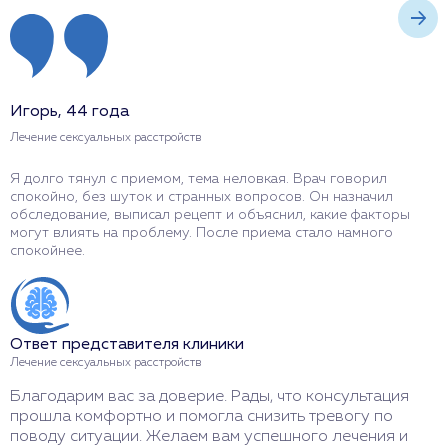
Игорь, 44 года
М
Лечение сексуальных расстройств
Л
Я долго тянул с приемом, тема неловкая. Врач говорил
Я
спокойно, без шуток и странных вопросов. Он назначил
с
обследование, выписал рецепт и объяснил, какие факторы
а
могут влиять на проблему. После приема стало намного
н
спокойнее.
ш
Ответ представителя клиники
О
Лечение сексуальных расстройств
Л
Благодарим вас за доверие. Рады, что консультация
С
прошла комфортно и помогла снизить тревогу по
у
поводу ситуации. Желаем вам успешного лечения и
п