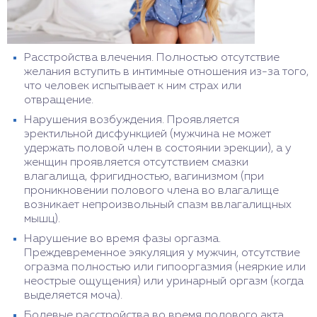
Расстройства влечения. Полностью отсутствие
желания вступить в интимные отношения из-за того,
что человек испытывает к ним страх или
отвращение.
Нарушения возбуждения. Проявляется
эректильной дисфункцией (мужчина не может
удержать половой член в состоянии эрекции), а у
женщин проявляется отсутствием смазки
влагалища, фригидностью, вагинизмом (при
проникновении полового члена во влагалище
возникает непроизвольный спазм ввлагалищных
мышц).
Нарушение во время фазы оргазма.
Преждевременное эякуляция у мужчин, отсутствие
огразма полностью или гипооргазмия (неяркие или
неострые ощущения) или уринарный оргазм (когда
выделяется моча).
Болевые расстройства во время полового акта.