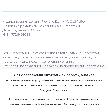
Медицинская лицензия: Л041-01137-77/00334180
Основные реквизиты компании ООО "Медтайм"
Дата создания: 28.08.2018
ИНН: 7726439129
Вся информация на сайте не является публичной офертой,
несёт сугубо информационный характер, и не служит для
постановки диагноза и назначения лечения.
Есть противопоказания, необходимо проконсультироваться с
врачом. Консультационные услуги, оказываемые по телефону,
мессенджерам и в соцсетях носят исключительно
Для обеспечения оптимальной работы, анализа
информационный характер и не являются медицинскими
использования и улучшения пользовательского опыта на
услугами.
сайте используются технологии cookie и сервис
Оставаясь на сайте вы соглашаетесь на использование cookies.
Яндекс.Метрика.
18+
Продолжая пользоваться сайтом, Вы соглашаетесь с
размещением cookie-файлов на Вашем устройстве на