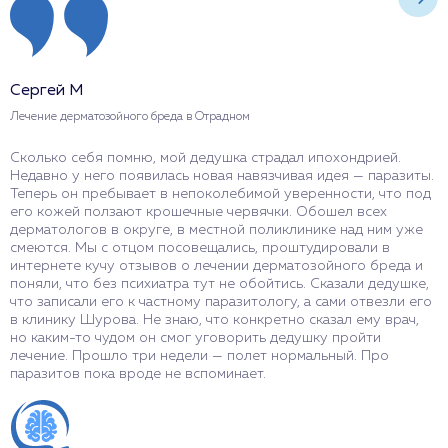
Сергей М
А
Лечение дерматозойного бреда в Отрадном
Л
Сколько себя помню, мой дедушка страдал ипохондрией.
У
Недавно у него появилась новая навязчивая идея — паразиты.
И
Теперь он пребывает в непоколебимой уверенности, что под
и
его кожей ползают крошечные червячки. Обошел всех
с
дерматологов в округе, в местной поликлинике над ним уже
э
смеются. Мы с отцом посовещались, проштудировали в
«
интернете кучу отзывов о лечении дерматозойного бреда и
в
поняли, что без психиатра тут не обойтись. Сказали дедушке,
с
что записали его к частному паразитологу, а сами отвезли его
ч
в клинику Шурова. Не знаю, что конкретно сказал ему врач,
п
но каким-то чудом он смог уговорить дедушку пройти
с
лечение. Прошло три недели — полет нормальный. Про
паразитов пока вроде не вспоминает.
О