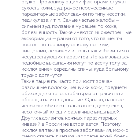
редко. Провоцирующими факторами служат
сухость кожи, зуд, ранее перенесенные
паразитарные заболевания по типу чесотки,
педикулеза и т. п. Самые частые жалобы —
сильный зуд, ползание мурашек по коже,
болезненность. Также имеются множественные
экскориации — ранки от того, что пациенты
постоянно травмируют кожу ногтями,
пинцетами, лезвиями в попытках избавиться от
несуществующих паразитов. Локализоваться
подобные высыпания могут по всему телу за
исключением середины спины, куда больному
трудно дотянутся.
Такие пациенты часто приносят врачам
различные волоски, чешуйки кожи, предметы
обихода для того, чтобы врач отправил эти
образцы на исследование. Однако, на коже
человека обитают только клещ демодекоз,
чесоточный клещ и различные виды вшей.
Других вариантов кожных паразитарных
инвазий в России не встречается. Поэтому,
исключая такие простые заболевания, можно
смело ставить диагноз «зоопатический бред».