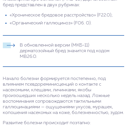
бред представлен в двух рубриках:
«Хроническое бредовое расстройство» (F22.0);
«Органический галлюциноз» (F06. 0).
В обновленной версии (МКБ-11)
дерматозойный бред значится под кодом
MB26.0.
Начало болезни формируется постепенно, под
влиянием псевдореминисценций о контакте с
насекомыми, клещами, личинками, якобы
произошедших несколько недель назад. Ложные
воспоминания сопровождаются тактильными
галлюцинациями — ощущениями укусов, мурашек,
копошения насекомых на коже, болезненностью, зудом.
Развитие болезни происходит поэтапно: