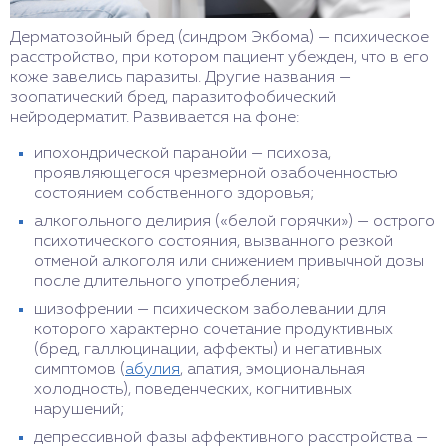
Дерматозойный бред (синдром Экбома) — психическое
расстройство, при котором пациент убежден, что в его
коже завелись паразиты. Другие названия —
зоопатический бред, паразитофобический
нейродерматит. Развивается на фоне:
ипохондрической паранойи — психоза,
проявляющегося чрезмерной озабоченностью
состоянием собственного здоровья;
алкогольного делирия («белой горячки») — острого
психотического состояния, вызванного резкой
отменой алкоголя или снижением привычной дозы
после длительного употребления;
шизофрении — психическом заболевании для
которого характерно сочетание продуктивных
(бред, галлюцинации, аффекты) и негативных
симптомов (
абулия
, апатия, эмоциональная
холодность), поведенческих, когнитивных
нарушений;
депрессивной фазы аффективного расстройства —