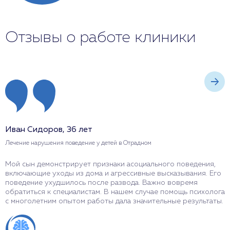
Отзывы о работе клиники
Иван Сидоров, 36 лет
М
Лечение нарушения поведение у детей в Отрадном
Л
Мой сын демонстрирует признаки асоциального поведения,
Д
включающие уходы из дома и агрессивные высказывания. Его
в
поведение ухудшилось после развода. Важно вовремя
к
обратиться к специалистам. В нашем случае помощь психолога
п
с многолетним опытом работы дала значительные результаты.
с
р