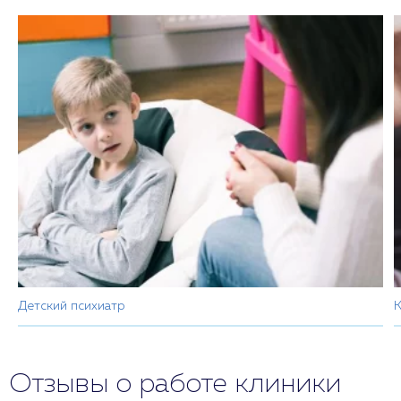
Детский психиатр
К
Отзывы о работе клиники