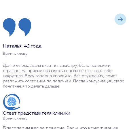
Наталья, 42 года
Р
Врач-психиатр
В
Долго откладывала визит к психиатру, было неловко и
О
страшно. На приеме оказалось совсем не так, как я себе
П
накрутила. Врач говорил спокойно, без осуждения, помог
к
разложить состояние по полочкам. После консультации стало
р
понятнее, что делать дальше.
н
Ответ представителя клиники
О
Врач-психиатр
В
Благодарим вас за доверие. Рады, что консультация
С