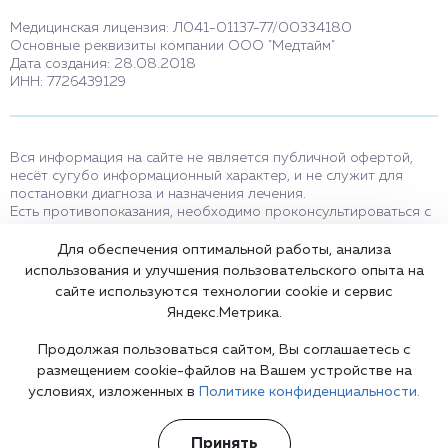
Медицинская лицензия: Л041-01137-77/00334180
Основные реквизиты компании ООО "Медтайм"
Дата создания: 28.08.2018
ИНН: 7726439129
Вся информация на сайте не является публичной офертой,
несёт сугубо информационный характер, и не служит для
постановки диагноза и назначения лечения.
Есть противопоказания, необходимо проконсультироваться с
врачом. Консультационные услуги, оказываемые по телефону,
мессенджерам и в соцсетях носят исключительно
Для обеспечения оптимальной работы, анализа
информационный характер и не являются медицинскими
использования и улучшения пользовательского опыта на
услугами.
сайте используются технологии cookie и сервис
Оставаясь на сайте вы соглашаетесь на использование cookies.
Яндекс.Метрика.
18+
Продолжая пользоваться сайтом, Вы соглашаетесь с
размещением cookie-файлов на Вашем устройстве на
условиях, изложенных в
Политике конфиденциальности.
Карта сайта
Принять
©2002-2026 Клиника доктора Шурова