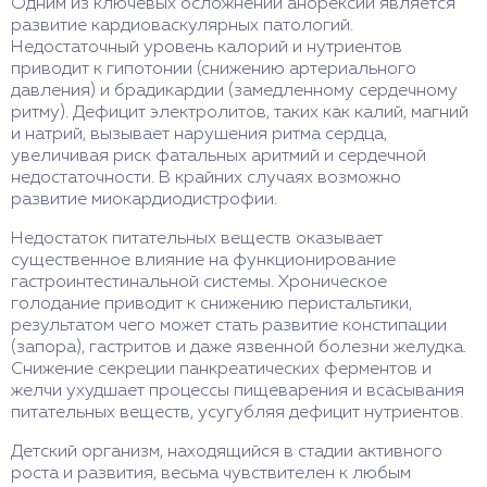
Одним из ключевых осложнений анорексии является
развитие кардиоваскулярных патологий.
Недостаточный уровень калорий и нутриентов
приводит к гипотонии (снижению артериального
давления) и брадикардии (замедленному сердечному
ритму). Дефицит электролитов, таких как калий, магний
и натрий, вызывает нарушения ритма сердца,
увеличивая риск фатальных аритмий и сердечной
недостаточности. В крайних случаях возможно
развитие миокардиодистрофии.
Недостаток питательных веществ оказывает
существенное влияние на функционирование
гастроинтестинальной системы. Хроническое
голодание приводит к снижению перистальтики,
результатом чего может стать развитие констипации
(запора), гастритов и даже язвенной болезни желудка.
Снижение секреции панкреатических ферментов и
желчи ухудшает процессы пищеварения и всасывания
питательных веществ, усугубляя дефицит нутриентов.
Детский организм, находящийся в стадии активного
роста и развития, весьма чувствителен к любым