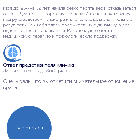
Моя дочь Анна, 12 лет, начала резко терять вес и отказываться
К
от еды. Диагноз — анорексия нервоза. Интенсивная терапия
в
под руководством психиатра и диетолога дала значительные
д
результаты. Мы наблюдаем положительную динамику, а вес
в
медленно восстанавливается. Рекомендую сочетать
И
медицинскую терапию и психологическую поддержку.
в
Ответ представителя клиники
О
Лечение анорексии у детей в Отрадном
Л
Очень рады, что вы отметили внимательное отношение
С
врача.
с
Все отзывы