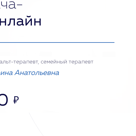
ча-
нлайн
тальт-терапевт, семейный терапевт
ина Анатольевна
0
₽