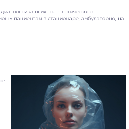
 диагностика психопатологического
мощь пациентам в стационаре, амбулаторно, на
ые