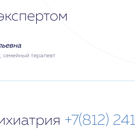
экспертом
льевна
т, семейный терапевт
сихиатрия
+7(812) 24