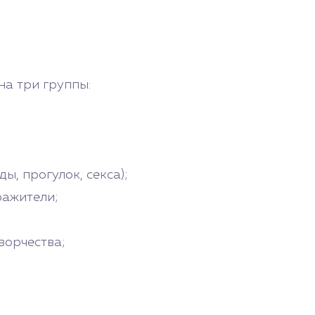
а три группы:
ы, прогулок, секса);
ражители;
ворчества;