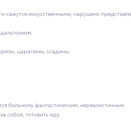
оги кажутся искусственными, нарушено представл
 дальтонизм;
орезы, царапины, ссадины;
тся больному фантастическим, нереалистичным;
а собой, готовить еду;