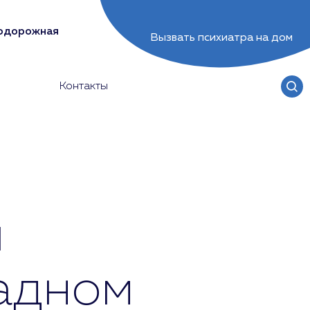
нодорожная
Вызвать психиатра на дом
Контакты
и
адном